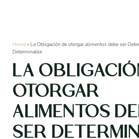
Home
»
La Obligación de otorgar alimentos debe ser Det
Determinable
LA OBLIGACIÓ
OTORGAR
ALIMENTOS D
SER DETERMI