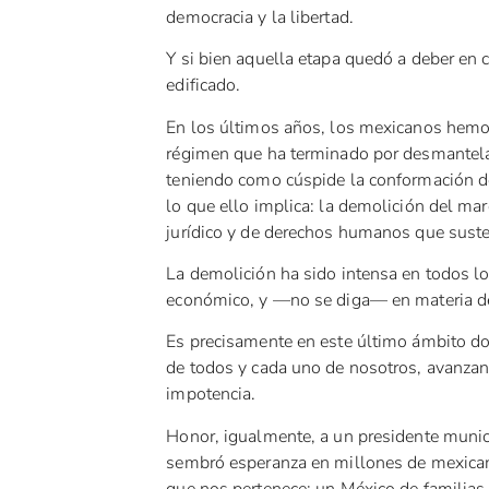
democracia y la libertad.
Y si bien aquella etapa quedó a deber en 
edificado.
En los últimos años, los mexicanos hemos
régimen que ha terminado por desmantelar 
teniendo como cúspide la conformación de 
lo que ello implica: la demolición del mar
jurídico y de derechos humanos que sust
La demolición ha sido intensa en todos los 
económico, y —no se diga— en materia de
Es precisamente en este último ámbito do
de todos y cada uno de nosotros, avanzand
impotencia.
Honor, igualmente, a un presidente munic
sembró esperanza en millones de mexican
que nos pertenece; un México de familias 