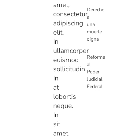
amet,
Derecho
consectetur
a
adipiscing
una
elit.
muerte
digna
In
ullamcorper
Reforma
euismod
al
sollicitudin.
Poder
In
Judicial
at
Federal
lobortis
neque.
In
sit
amet