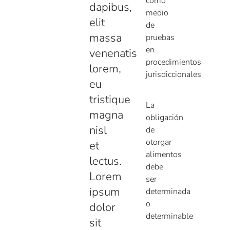
como
dapibus,
medio
elit
de
massa
pruebas
en
venenatis
procedimientos
lorem,
jurisdiccionales
eu
tristique
La
magna
obligación
nisl
de
otorgar
et
alimentos
lectus.
debe
Lorem
ser
ipsum
determinada
o
dolor
determinable
sit