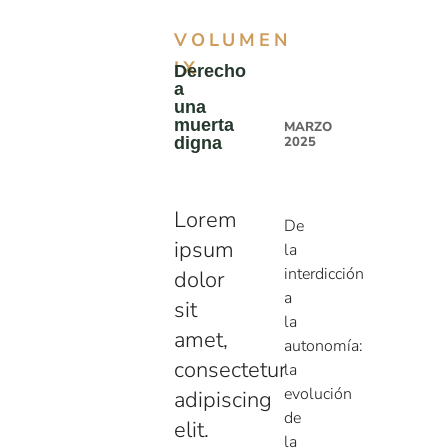
VOLUMEN
IX
Derecho
a
una
muerta
MARZO
digna
2025
Lorem
De
ipsum
la
interdicción
dolor
a
sit
la
amet,
autonomía:
consectetur
la
evolución
adipiscing
de
elit.
la